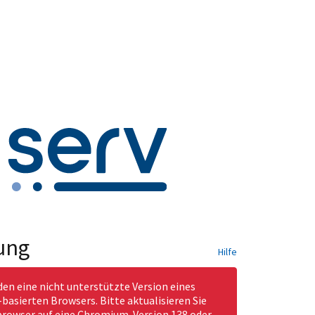
ung
Hilfe
den eine nicht unterstützte Version eines
asierten Browsers. Bitte aktualisieren Sie
rowser auf eine Chromium-Version 138 oder